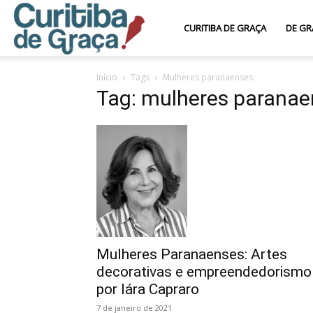
Curitiba
CURITIBA DE GRAÇA
DE GR
Início
Tags
Mulheres paranaenses
de
Tag: mulheres paranae
Graça
Mulheres Paranaenses: Artes
decorativas e empreendedorismo
por Iára Capraro
7 de janeiro de 2021