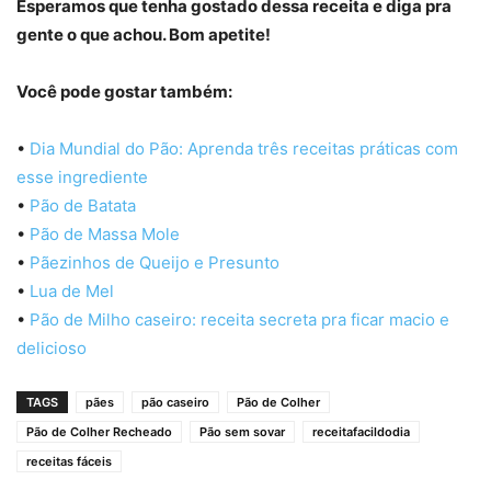
Esperamos que tenha gostado dessa receita e diga pra
gente o que achou. Bom apetite!
Você pode gostar também:
•
Dia Mundial do Pão: Aprenda três receitas práticas com
esse ingrediente
•
Pão de Batata
•
Pão de Massa Mole
•
Pãezinhos de Queijo e Presunto
•
Lua de Mel
•
Pão de Milho caseiro: receita secreta pra ficar macio e
delicioso
TAGS
pães
pão caseiro
Pão de Colher
Pão de Colher Recheado
Pão sem sovar
receitafacildodia
receitas fáceis