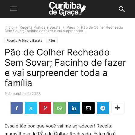
Início
Receita Prática e Barata
Pães
Pão de Colher Recheado
Sem Sovar; Facinho de fazer e vai surpreender...
Receita Prática e Barata
Pães
Pão de Colher Recheado
Sem Sovar; Facinho de fazer
e vai surpreender toda a
família
6 de outubro de 2023
Essa é tão boa que você vai me agradecer! Receita
maravilhosa de Pão de Colher Recheado. Este pão é