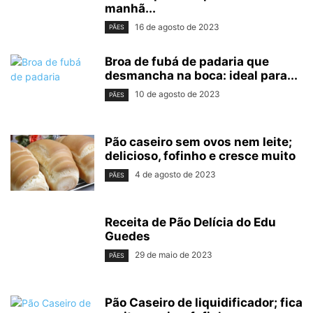
manhã...
16 de agosto de 2023
PÃES
Broa de fubá de padaria que
desmancha na boca: ideal para...
10 de agosto de 2023
PÃES
Pão caseiro sem ovos nem leite;
delicioso, fofinho e cresce muito
4 de agosto de 2023
PÃES
Receita de Pão Delícia do Edu
Guedes
29 de maio de 2023
PÃES
Pão Caseiro de liquidificador; fica