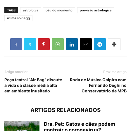
TAGS
astrologia
céu do momento
previsão astrológica
wilma soinegg
Artigo anterior
Próximo artigo
Peça teatral “Air Bag” discute
Roda de Música Caipira com
a vida da classe média alta
Fernando Deghi no
em ambiente inusitado
Conservatório de MPB
ARTIGOS RELACIONADOS
Dra. Pet: Gatos e cães podem
contrair o coronavírus?