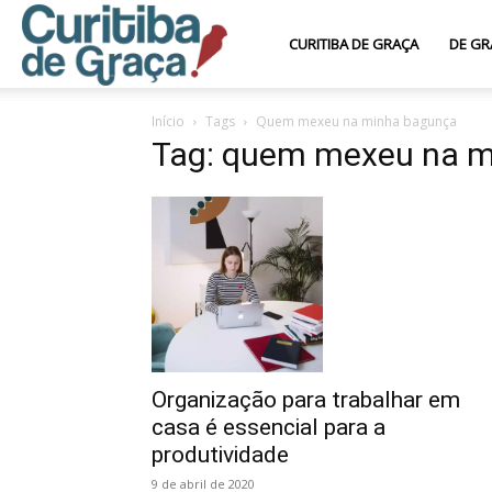
Curitiba
CURITIBA DE GRAÇA
DE GR
Início
Tags
Quem mexeu na minha bagunça
de
Tag: quem mexeu na 
Graça
Organização para trabalhar em
casa é essencial para a
produtividade
9 de abril de 2020