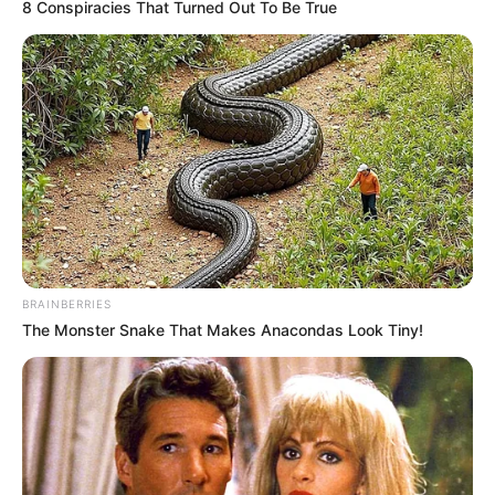
gratuitos às Ruínas de São
8 Conspiracies That Turned Out To Be True
Francisco
2 de abril de 2026
DESTAQUE
Maquiagem Teatral ganha
exposição inédita em Curitiba
com programação gratuita
29 de março de 2026
DESTAQUE
Curitiba ilumina Estufa do Jardim
Botânico e Viaduto Estaiado em
vermelho...
BRAINBERRIES
29 de março de 2026
DESTAQUE
The Monster Snake That Makes Anacondas Look Tiny!