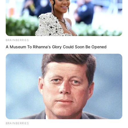
TAGS
crossroads
entrada gratuita
festival Crossroads
pedreira paulo leminski
rock ao vivo
Thunderstruck
BRAINBERRIES
A Museum To Rihanna's Glory Could Soon Be Opened
Artigo anterior
Próximo artigo
Receita de Gelado Cremoso
Batata Recheada de
de Coco; delicioso e fácil de
Frigideira com carne seca e
fazer
requeijão; deliciosa e fácil de
fazer
ARTIGOS RELACIONADOS
Fringe 2026 leva 21 espetáculos
BRAINBERRIES