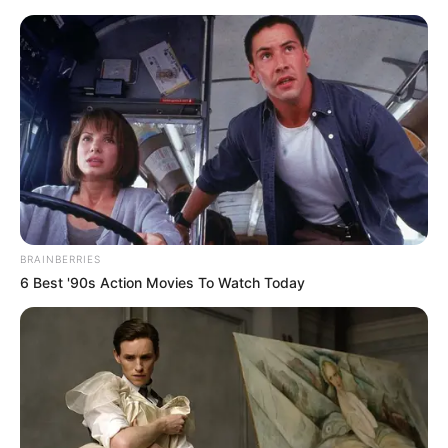
BRAINBERRIES
6 Best '90s Action Movies To Watch Today