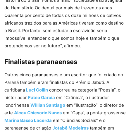
história do Brasil “Fomos a maior sociedade escravagista
do Hemisfério Ocidental por mais de trezentos anos.
Quarenta por cento de todos os doze milhões de cativos
africanos trazidos para as Américas tiveram como destino
o Brasil. Portanto, sem estudar a escravidão seria
impossível entender o que somos hoje e também o que
pretendemos ser no futuro”, afirmou.
Finalistas paranaenses
Outros cinco paranaenses e um escritor que foi criado no
Paraná também eram finalistas do Prêmio Jabuti. A
curitibana
Luci Collin
concorreu na categoria “Poesia”, o
historiador
Fábio Garcia
em “Crônica”, o ilustrador
londrinense
Willian Santiago
em “Ilustração”, o diretor de
arte
Alceu Chiesorin Nunes
em “Capa”, a ponta-grossense
Marina Basso Lacerda
em “Ciências Sociais” e o
paranaense de criação
Jotabê Medeiros
também em