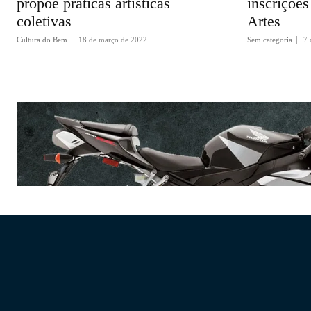
propõe práticas artísticas
inscrições
coletivas
Artes
Cultura do Bem
18 de março de 2022
Sem categoria
7 