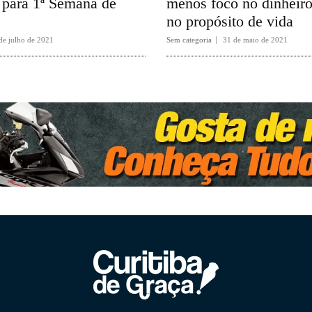
 para 1ª Semana de
menos foco no dinheiro
no propósito de vida
de julho de 2021
Sem categoria
31 de maio de 2021