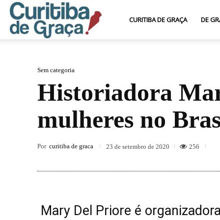
Curitiba
CURITIBA DE GRAÇA
DE GR
de
Sem categoria
Historiadora Mary
Graça
mulheres no Bras
Por
curitiba de graca
256
23 de setembro de 2020
Mary Del Priore é organizadora