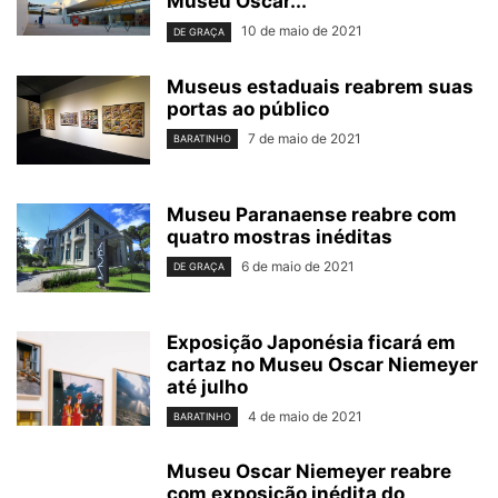
Museu Oscar...
10 de maio de 2021
DE GRAÇA
Museus estaduais reabrem suas
portas ao público
7 de maio de 2021
BARATINHO
Museu Paranaense reabre com
quatro mostras inéditas
6 de maio de 2021
DE GRAÇA
Exposição Japonésia ficará em
cartaz no Museu Oscar Niemeyer
até julho
4 de maio de 2021
BARATINHO
Museu Oscar Niemeyer reabre
com exposição inédita do