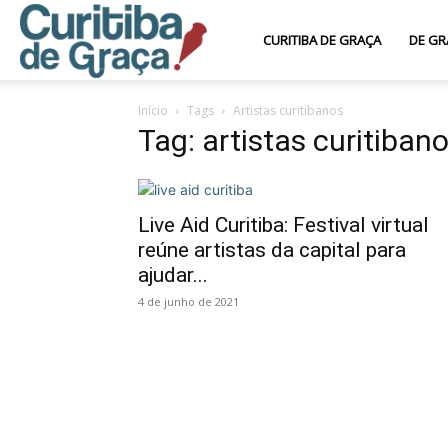
Curitiba
CURITIBA DE GRAÇA
DE GR
Início
Tags
Artistas curitibanos
de
Tag: artistas curitiban
Graça
Live Aid Curitiba: Festival virtual
reúne artistas da capital para
ajudar...
4 de junho de 2021