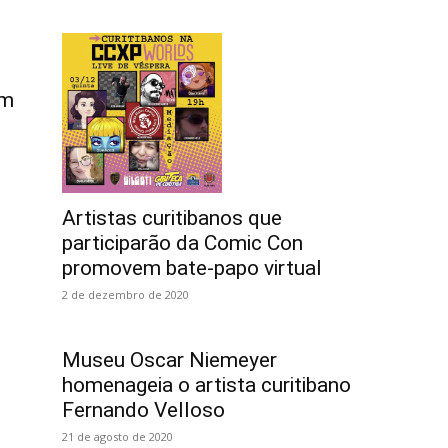
om
Artistas curitibanos que
participarão da Comic Con
promovem bate-papo virtual
2 de dezembro de 2020
Museu Oscar Niemeyer
homenageia o artista curitibano
Fernando Velloso
21 de agosto de 2020