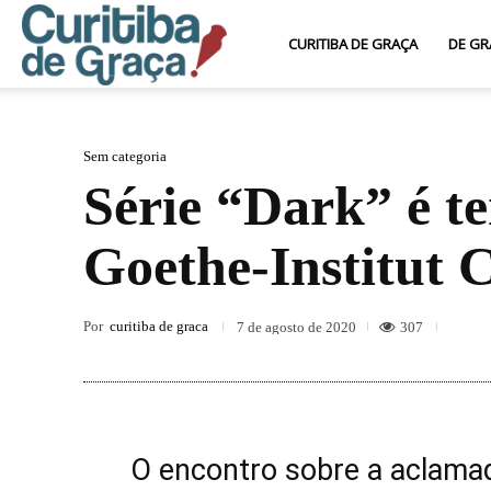
Curitiba
CURITIBA DE GRAÇA
DE GR
de
Sem categoria
Série “Dark” é t
Graça
Goethe-Institut 
Por
curitiba de graca
307
7 de agosto de 2020
O encontro sobre a aclamad