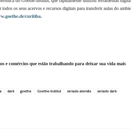
erística do Goethe-Institut, que rapidamente utilizou ferramentas digita
todos os seus acervos e recursos digitais para transferir aulas do ambi
w.goethe.de/curitiba.
os e comércios que estão trabalhando para deixar sua vida mais
a
dark
goethe
Goethe-Institut
seriado alemão
seriado dark