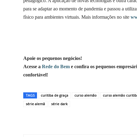
pedagógico. A aplicação de novas tecnologias é outra caract
para se adaptar ao momento de pandemia e passou a utilizar 
físico para ambientes virtuais. Mais informações no site
ww
Apoie os pequenos negócios!
Acesse a
Rede do Bem
e confira os pequenos empresári
confortável!
TAGS
curitiba de graça
curso alemão
curso alemão curitib
série alemã
série dark
Compartilhar