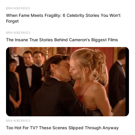
de fevereiro
BRAINBERRIES
When Fame Meets Fragility: 6 Celebrity Stories You Won't
Forget
Foto: Amanda Vicentini
BRAINBERRIES
The Insane True Stories Behind Cameron's Biggest Films
Inspirada na “Expedição Terra Nova”, feita pelo Capitão
Robert Falcon Scott rumo ao Polo Sul em 1911, o
espetáculo “Terra Nova”, da FALA Companhia de Teatro,
estreia no palco do Teatro Novelas Curitibanas – Claudete
Pereira Jorge no dia 13 de fevereiro. A peça fica em cartaz
até dia 15 de março, com sessões sempre às 20h de quinta
a domingo. Os ingressos são gratuitos e começam a ser
distribuídos uma hora antes de cada apresentação na
bilheteria.
BRAINBERRIES
A jornada de Scott tinha a missão de levar os primeiros
Too Hot For TV? These Scenes Slipped Through Anyway
homens à Antártida, contudo ele e sua equipe, formada