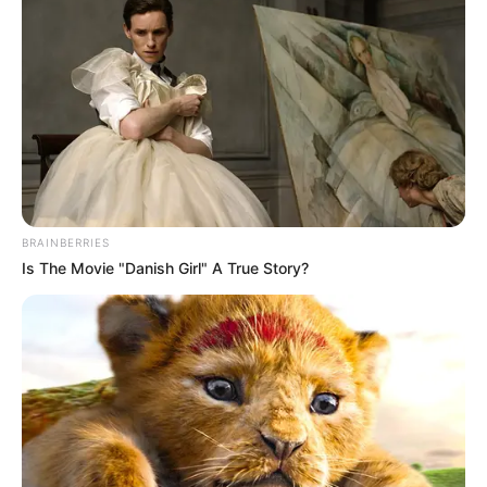
Data: 13 de fevereiro a 15 de março (somente de quinta a
domingo)
Horário: 20h
Local: Teatro Novelas Curitibanas – Claudete Pereira Jorge
| Rua Presidente Carlos Cavalcanti, 1.222 – São Francisco
Classificação indicativa: 14 anos
Entrada gratuita, com ingressos distribuídos uma hora
antes do início do espetáculo.
BRAINBERRIES
Is The Movie "Danish Girl" A True Story?
TAGS
curitiba de graça
Fala Companhia de Teatro
novelas curitibanas
peça de teatro
plural
refugiados
teatro curitiba
teatro gratuito
teatro novelas curitibanas
terra nova