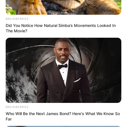
BRAINBERRIES
Did You Notice How Natural Simba’s Movements Looked In
Artigo anterior
Próximo artigo
The Movie?
Desfile do Corso, com carros
Shopping Mueller terá nova
ornamentados, resgata
edição do Bailinho de
tradição dos antigos
Carnaval
carnavais
ARTIGOS RELACIONADOS
Fringe 2026 leva 21 espetáculos
gratuitos às Ruínas de São
Francisco
2 de abril de 2026
DESTAQUE
BRAINBERRIES
Who Will Be the Next James Bond? Here's What We Know So
Maquiagem Teatral ganha
Far
exposição inédita em Curitiba