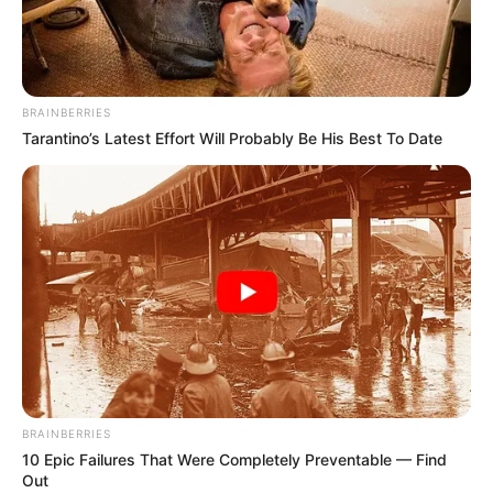
BRAINBERRIES
Início
De Graça
Refúgio, migração e histórias reais de vida são tema
de peça no...
Tarantino’s Latest Effort Will Probably Be His Best To Date
De Graça
Eventos Culturais
Teatro e Circo
Refúgio, migração e histórias
reais de vida são tema de
peça no Teatro Novelas
Curitibanas
10 de fevereiro de 2020
BRAINBERRIES
10 Epic Failures That Were Completely Preventable — Find
Out
A peça gratuita estreia dia 13