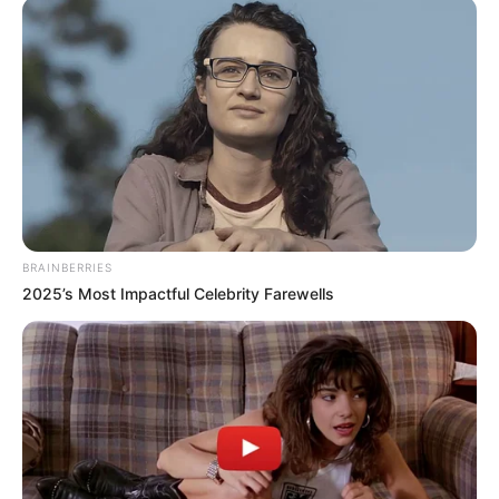
com programação gratuita
29 de março de 2026
DESTAQUE
Festival de Outono em Curitiba
tem entrada gratuita no Centro
de...
17 de março de 2026
DESTAQUE
BRAINBERRIES
2025’s Most Impactful Celebrity Farewells
SOBRE NÓS
CURITIBA DE GRAÇA