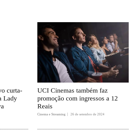
o curta-
UCI Cinemas também faz
a Lady
promoção com ingressos a 12
va
Reais
Cinema e Streaming
26 de setembro de 2024