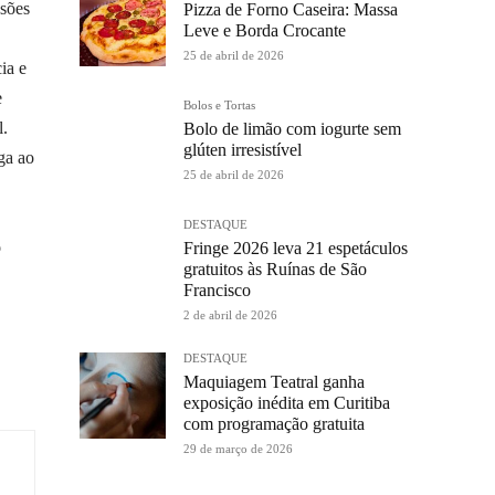
ssões
Pizza de Forno Caseira: Massa
Leve e Borda Crocante
25 de abril de 2026
ia e
e
Bolos e Tortas
l.
Bolo de limão com iogurte sem
glúten irresistível
ga ao
25 de abril de 2026
DESTAQUE
o
Fringe 2026 leva 21 espetáculos
gratuitos às Ruínas de São
Francisco
2 de abril de 2026
DESTAQUE
Maquiagem Teatral ganha
exposição inédita em Curitiba
com programação gratuita
29 de março de 2026