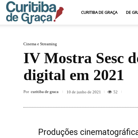
Curitiba
CURITIBA DE GRAÇA
DE GR
de
Cinema e Streaming
IV Mostra Sesc 
Graça
digital em 2021
Por
curitiba de graca
52
10 de junho de 2021
Produções cinematográfica