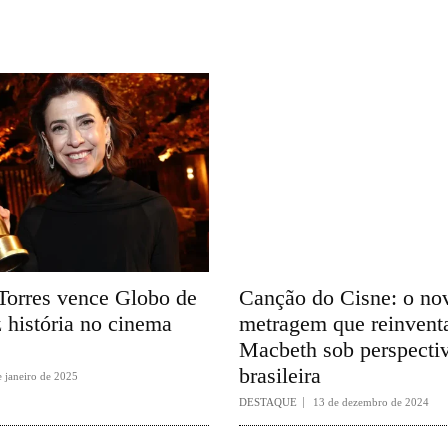
Torres vence Globo de
Canção do Cisne: o nov
 história no cinema
metragem que reinvent
Macbeth sob perspecti
brasileira
e janeiro de 2025
DESTAQUE
13 de dezembro de 2024