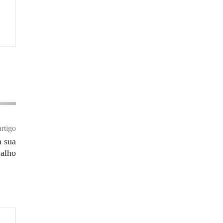
rtigo
a sua
balho