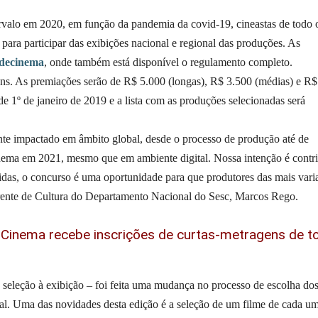
rvalo em 2020, em função da pandemia da covid-19, cineastas de todo 
 para participar das exibições nacional e regional das produções. As
adecinema
, onde também está disponível o regulamento completo.
ens. As premiações serão de R$ 5.000 (longas), R$ 3.500 (médias) e R$
 de 1º de janeiro de 2019 e a lista com as produções selecionadas será
te impactado em âmbito global, desde o processo de produção até de
inema em 2021, mesmo que em ambiente digital. Nossa intenção é contri
idas, o concurso é uma oportunidade para que produtores das mais vari
gerente de Cultura do Departamento Nacional do Sesc, Marcos Rego.
de Cinema recebe inscrições de curtas-metragens de t
 seleção à exibição – foi feita uma mudança no processo de escolha do
dual. Uma das novidades desta edição é a seleção de um filme de cada u