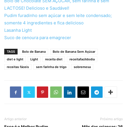
Bolo de Chocolate SEM AÇÚCAR, sem farinha e sem
LACTOSE! Delicioso e Saudável!
Pudim furadinho sem açúcar e sem leite condensado;
somente 4 ingredientes e fica delicioso
Lasanha Light
Suco de cenoura para emagrecer
TAGS
Bolo de Banana
Bolo de Banana Sem Açúcar
diet e light
Light
receita diet
receitafacildodia
receitas fáceis
sem farinha de trigo
sobremesa
Artigo anterior
Próximo artigo
Esse é o Melhor Pudim
Mês das crianças: 26