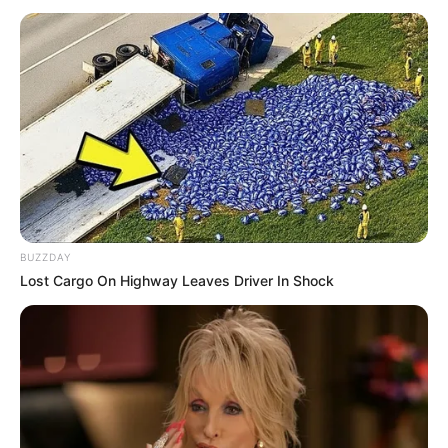
Guairão com montagem
consagrada acompanhados da
Orquestra Sinfônica do Paraná
Foto: Cayo Vieira
O Balé Teatro Guaíra apresenta uma nova temporada de O
Lago dos Cisnes entre os dias 7 e 9 de dezembro. O
BUZZDAY
espetáculo é um dos maiores sucessos da história do BTG
Lost Cargo On Highway Leaves Driver In Shock
– no primeiro semestre 13 mil espectadores assistiram à
montagem, que teve duas sessões extras e todos os
ingressos vendidos antecipadamente. As apresentações
terão participação da Orquestra Sinfônica do Paraná.
O Lago dos Cisnes, clássico do balé mundial, conta a