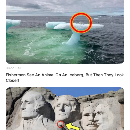
Paulo, fará apresentação Gratuita
na Ópera...
4 de outubro de 2024
DE GRAÇA
Atividades gratuitas no MON
trazem performance e memória
como tema
1 de outubro de 2024
DE GRAÇA
BUZZ DAY
Fishermen See An Animal On An Iceberg, But Then They Look
Closer!
SOBRE NÓS
CURITIBA DE GRAÇA