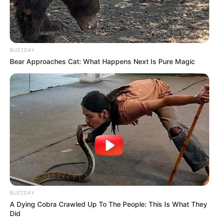
BUZZDAY
Início
Baratinho
Balé Teatro Guaíra e Orquestra Sinfônica do Paraná
apresentam O Lago dos...
Bear Approaches Cat: What Happens Next Is Pure Magic
Baratinho
Eventos Culturais
Dança
Balé Teatro Guaíra e
Orquestra Sinfônica do
Paraná apresentam O Lago
dos Cisnes
3 de dezembro de 2018
BUZZDAY
A Dying Cobra Crawled Up To The People: This Is What They
Did
Bailarinos voltam ao palco do