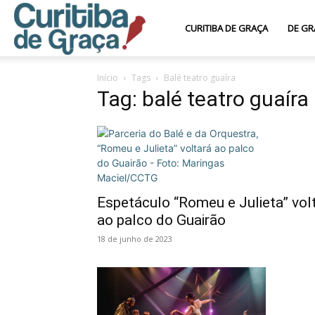
Curitiba
CURITIBA DE GRAÇA
DE GR
Início
Tags
Balé teatro guaíra
de
Tag: balé teatro guaíra
Graça
Espetáculo “Romeu e Julieta” vol
ao palco do Guairão
18 de junho de 2023