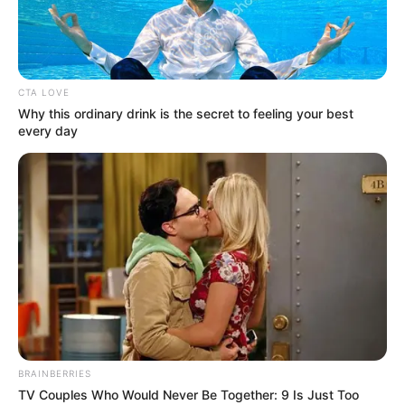
CTA LOVE
Início
Tags
Mercado municipal
Why this ordinary drink is the secret to feeling your best
every day
mercado municipal
Mercado Municipal de Curitiba
abrirá no Dia das Mães
3 de maio de 2021
GASTRONOMIA
Feriado de Tiradentes: Mercado
Municipal de Curitiba funciona
normalmente
19 de abril de 2021
GASTRONOMIA
BRAINBERRIES
Mercado Municipal de Curitiba
TV Couples Who Would Never Be Together: 9 Is Just Too