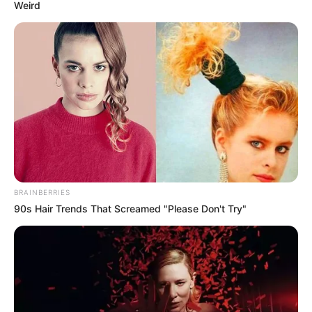
promove campanha de
Weird
apadrinhamento para o Dia...
30 de setembro de 2020
PIÁS E GURIAS
Mercado Municipal de Curitiba
volta a atender aos domingos
19 de agosto de 2020
GASTRONOMIA
Show itinerante para celebrar
aniversário do Mercado
Municipal é adiado
BRAINBERRIES
15 de agosto de 2020
MÚSICA E DANÇA
90s Hair Trends That Screamed "Please Don't Try"
Mercado Municipal de Curitiba
distribui mudas de hortaliças aos
clientes
4 de junho de 2020
GASTRONOMIA