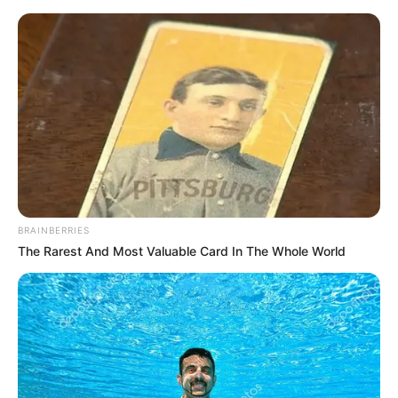
BRAINBERRIES
The Rarest And Most Valuable Card In The Whole World