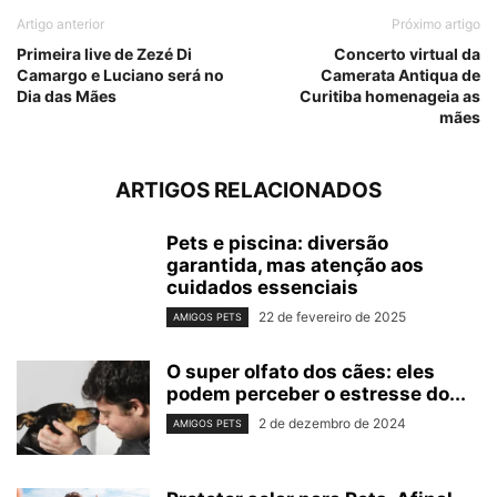
Artigo anterior
Próximo artigo
Primeira live de Zezé Di
Concerto virtual da
Camargo e Luciano será no
Camerata Antiqua de
Dia das Mães
Curitiba homenageia as
mães
ARTIGOS RELACIONADOS
Pets e piscina: diversão
garantida, mas atenção aos
cuidados essenciais
22 de fevereiro de 2025
AMIGOS PETS
O super olfato dos cães: eles
podem perceber o estresse do...
2 de dezembro de 2024
AMIGOS PETS