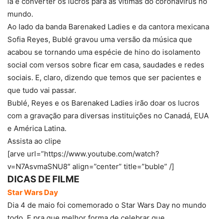
la e converter os lucros para as vítimas do coronavírus no
mundo.
Ao lado da banda Barenaked Ladies e da cantora mexicana
Sofia Reyes, Bublé gravou uma versão da música que
acabou se tornando uma espécie de hino do isolamento
social com versos sobre ficar em casa, saudades e redes
sociais. E, claro, dizendo que temos que ser pacientes e
que tudo vai passar.
Bublé, Reyes e os Barenaked Ladies irão doar os lucros
com a gravação para diversas instituições no Canadá, EUA
e América Latina.
Assista ao clipe
[arve url=”https://www.youtube.com/watch?
v=N7AsvmaSNU8″ align=”center” title=”buble” /]
DICAS DE FILME
Star Wars Day
Dia 4 de maio foi comemorado o Star Wars Day no mundo
todo. E pra que melhor forma de celebrar que