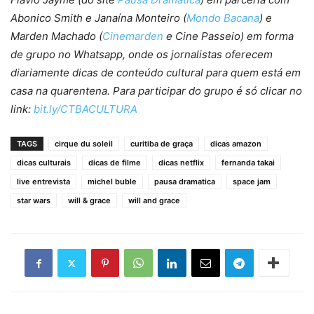
Abonico Smith e Janaína Monteiro (
Mondo Bacana
) e
Marden Machado (
Cinemarden
e Cine Passeio) em forma
de grupo no Whatsapp, onde os jornalistas oferecem
diariamente dicas de conteúdo cultural para quem está em
casa na quarentena. Para participar do grupo é só clicar no
link:
bit.ly/CTBACULTURA
TAGS
cirque du soleil
curitiba de graça
dicas amazon
dicas culturais
dicas de filme
dicas netflix
fernanda takai
live entrevista
michel buble
pausa dramatica
space jam
star wars
will & grace
will and grace