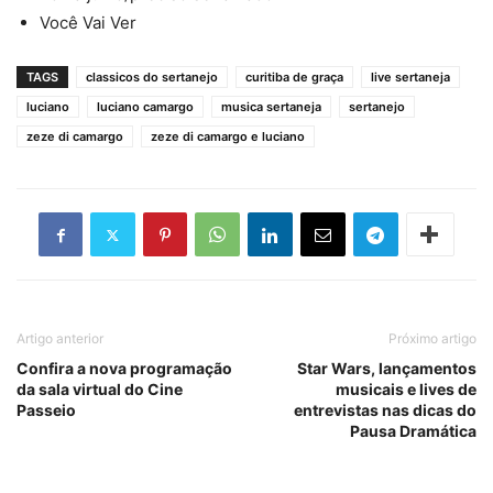
Você Vai Ver
TAGS
classicos do sertanejo
curitiba de graça
live sertaneja
luciano
luciano camargo
musica sertaneja
sertanejo
zeze di camargo
zeze di camargo e luciano
Artigo anterior
Próximo artigo
Confira a nova programação
Star Wars, lançamentos
da sala virtual do Cine
musicais e lives de
Passeio
entrevistas nas dicas do
Pausa Dramática