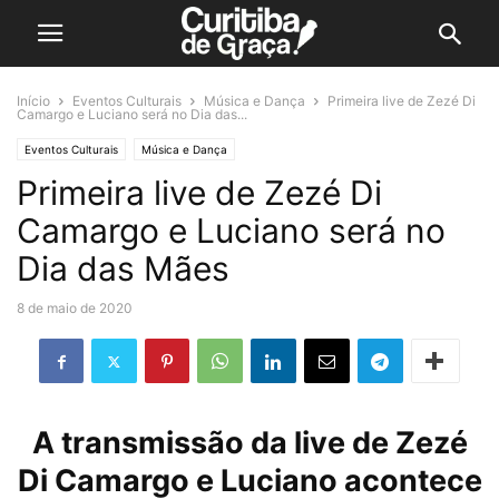
Início
Eventos Culturais
Música e Dança
Primeira live de Zezé Di
Camargo e Luciano será no Dia das...
Eventos Culturais
Música e Dança
Primeira live de Zezé Di
Camargo e Luciano será no
Dia das Mães
8 de maio de 2020
A transmissão da live de Zezé
Di Camargo e Luciano acontece