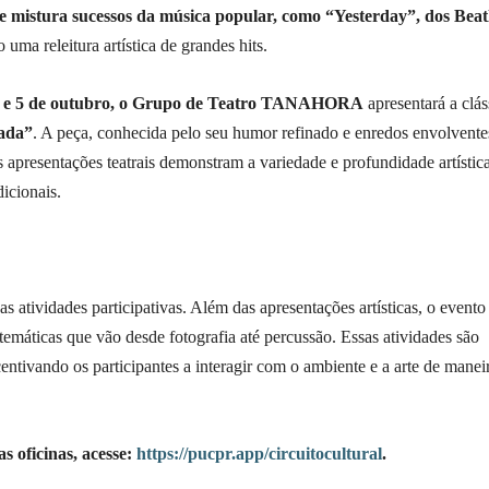
mistura sucessos da música popular, como “Yesterday”, dos Beatl
 uma releitura artística de grandes hits.
 e 5 de outubro, o Grupo de Teatro TANAHORA
apresentará a clás
ada”
. A peça, conhecida pelo seu humor refinado e enredos envolvente
s apresentações teatrais demonstram a variedade e profundidade artístic
icionais.
atividades participativas. Além das apresentações artísticas, o evento
emáticas que vão desde fotografia até percussão. Essas atividades são
centivando os participantes a interagir com o ambiente e a arte de manei
s oficinas, acesse:
https://pucpr.app/circuitocultural
.