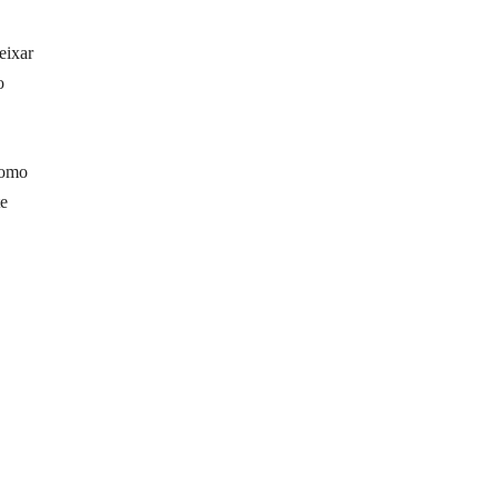
eixar
o
como
te