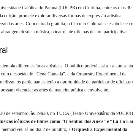
 Universidade Católica do Paraná (PUCPR) em Curitiba, entre os dias 30
 edição, promete explorar diversas formas de expressão artística,
o das artes. Com entrada gratuita, o Circuito Cultural se estabelece 
abrangem desde a música, o teatro, até oficinas de arte participativas.
ral
templa diferentes áreas artísticas. O público poderá assistir a apresent
 com o espetáculo “Cena Cantada”, e da Orquestra Experimental da
isso, os participantes terão a oportunidade de participar de oficinas 
 possam vivenciar as artes de maneira prática e envolvente.
ia 30 de setembro, às 19h30, no TUCA (Teatro Universitário da PUCPR)
sicas icônicas de filmes como “O Senhor dos Anéis” e “La La L
 memorável. Já no dia 2 de outubro, a
Orquestra Experimental da