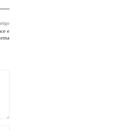
rtigo
nce e
tema
Site: