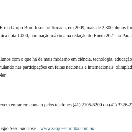
R e o Grupo Bom Jesus foi firmada, em 2009, mais de 2.800 alunos fo
 única nota 1.000, pontuação máxima na redação do Enem 2021 no Para
 alunos com o que há de mais moderno em ciência, tecnologia, educação
lando nas participações em feiras nacionais e internacionais, olimpíad
lar.
devem entrar em contato pelos telefones (41) 2105-5200 ou (41) 3326-2
légio Sesc São José –
www.saojosecuritiba.com.br
.