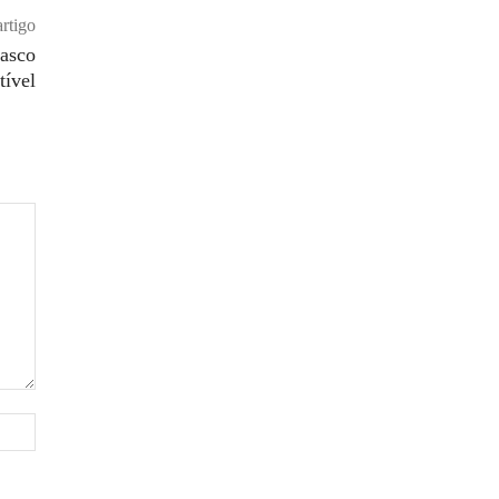
rtigo
asco
tível
Site: