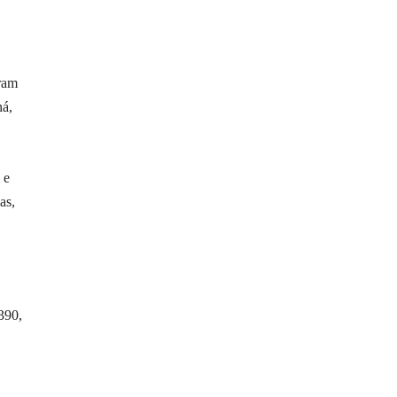
ram
ná,
 e
as,
390,