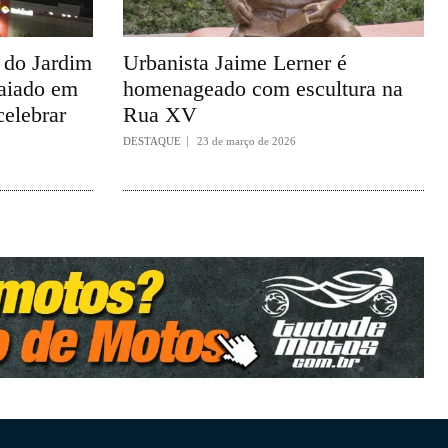
a do Jardim
Urbanista Jaime Lerner é
taiado em
homenageado com escultura na
celebrar
Rua XV
DESTAQUE
23 de março de 2026