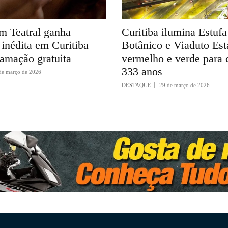
 Teatral ganha
Curitiba ilumina Estuf
inédita em Curitiba
Botânico e Viaduto Es
amação gratuita
vermelho e verde para 
333 anos
de março de 2026
DESTAQUE
29 de março de 2026