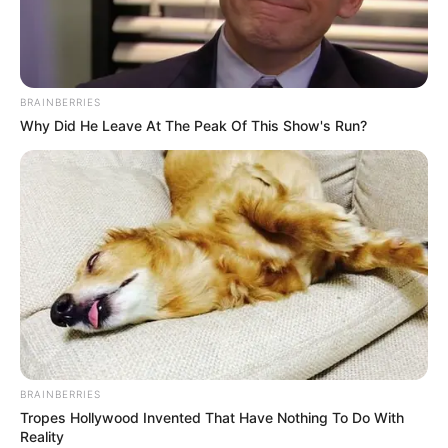
BRAINBERRIES
Início
Eventos Culturais
Cursos e Palestras
Semana Circular na
Caixa Cultural promove oficinas artísticas gratuitas
Why Did He Leave At The Peak Of This Show's Run?
Eventos Culturais
Cursos e Palestras
De Graça
Eventos Gerais
Semana Circular na Caixa
Cultural promove oficinas
artísticas gratuitas
15 de outubro de 2018
BRAINBERRIES
Caixa Cultural promove
Tropes Hollywood Invented That Have Nothing To Do With
Reality
Semana Circular com oficinas