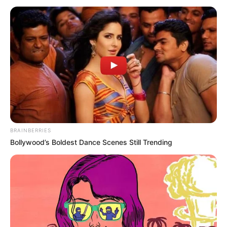
artísticas gratuitas para todo o
público
Entre os dias 15 e 20 de outubro, a Semana Circular levará
para a CAIXA Cultural Curitiba um pouco de tudo que
acontece dentro de um ateliê colaborativo. Serão
oferecidas palestras e oficinas para o público em geral
orientadas pelos profissionais da arte envolvidos no Ateliê
BRAINBERRIES
Circular, com o objetivo de mostrar como a escolha de um
Bollywood’s Boldest Dance Scenes Still Trending
ambiente colaborativo pode ser um meio de
aprimoramento de técnicas e aproximação ao
conhecimento da arte. As inscrições são gratuitas e
podem ser feitas pelo e-mail
gentearteira.pr@caixa.gov.br
.
As vagas são limitadas.