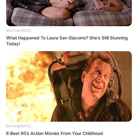
TAGS
ateliê circular
caixa cultural
curitiba de graça
oficinas artísticas
oficinas gratuitas
semana circular
BRAINBERRIES
What Happened To Laura San Giacomo? She's Still Stunning
Today!
Artigo anterior
Próximo artigo
Mês das crianças tem
Banda Nenhum de Nós
programação especial no
apresenta pocket show
Shopping Estação
gratuito no Shopping
Curitiba
ARTIGOS RELACIONADOS
BRAINBERRIES
6 Best 90’s Action Movies From Your Childhood