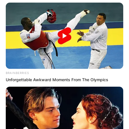
Fringe 2026 leva 21 espetáculos
gratuitos às Ruínas de São
Francisco
2 de abril de 2026
DESTAQUE
Maquiagem Teatral ganha
exposição inédita em Curitiba
com programação gratuita
29 de março de 2026
DESTAQUE
Festival de Outono em Curitiba
tem entrada gratuita no Centro
BRAINBERRIES
de...
Unforgettable Awkward Moments From The Olympics
17 de março de 2026
DESTAQUE