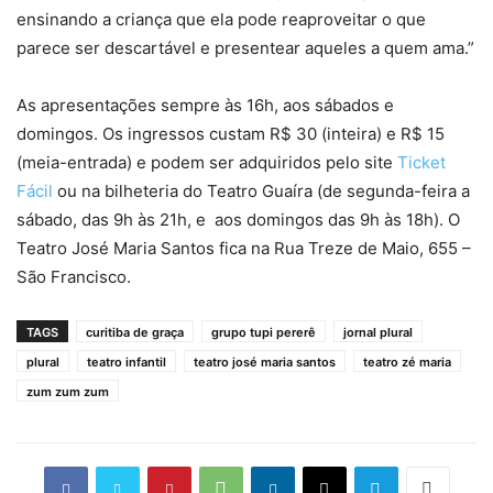
ensinando a criança que ela pode reaproveitar o que
parece ser descartável e presentear aqueles a quem ama.”
As apresentações sempre às 16h, aos sábados e
domingos. Os ingressos custam R$ 30 (inteira) e R$ 15
(meia-entrada) e podem ser adquiridos pelo site
Ticket
Fácil
ou na bilheteria do Teatro Guaíra (de segunda-feira a
sábado, das 9h às 21h, e aos domingos das 9h às 18h). O
Teatro José Maria Santos fica na Rua Treze de Maio, 655 –
São Francisco.
TAGS
curitiba de graça
grupo tupi pererê
jornal plural
plural
teatro infantil
teatro josé maria santos
teatro zé maria
zum zum zum