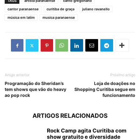
TAGS
artista paranaense
canto gregoriano
cantor paranaense
curitiba de graça
juliano ravanello
música em latim
musica paranaense
Artigo anterior
Próximo artigo
Programação do Sheridan’s
Loja de doações no
tem shows que vão do heavy
Shopping Curitiba segue em
ao pop rock
funcionamento
ARTIGOS RELACIONADOS
Rock Camp agita Curitiba com
show gratuito e diversidade