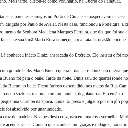
. Mais tarde, alistou-se como voluntário, na Guerra do Paraguai,
itar seus parentes e amigos no Porto de Cima e se hospedavam na casa,
, dirigida por Paulo de Avelar. Nesta casa, funcionou a Prefeitura, a c
epoimento da Senhora Madalena Marques Ferreira, que diz que foi sua a
faleceu e sua irmã Maria Rosa começou a maltratá-la, ocasião em que
. Lá conheceu Inácio Diniz, anspeçada do Exército. Ele insistiu e foi mo
a um grande baile. Maria Bueno queria ir dançar e Diniz não queria que
a Bueno foi para o baile. Tarde da noite, Diniz saiu do quartel (onde ho
 Maria Bueno no baile. Ficou furioso e escondido nos matos da Rua Ca
 passou sozinha, matou-a com um punhal, degolando-a. Era então a
pequenina Curitiba da época. Diniz foi preso e julgado por um júri pop
 ele foi absolvido por unanimidade.
 cruz de madeira. Nos pés desta cruz, nasceu uma rosa vermelha. Mar
r e acender velas. Contam que aconteceram graças e milagres, transfo