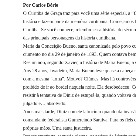
Por Carlos Bório
O Curitiba de Graça traz para você uma série especial, a “
G
história e fazem parte da memória curitibana. Começamos 
Curitiba. Se você conhece, relembre essa história do sécul
das principais personagens da história curitibana.
Maria da Conceição Bueno, santa canonizada pelo povo curi
ciumento no dia 29 de janeiro de 1893. Quem contava bem e
Resumindo, segundo Xavier, a história de Maria Bueno, a s
Aos 28 anos, lavadeira, Maria Bueno teve quase a cabeça 
com a mesma “arma”. Motivo? Ciúmes. Mas há controvérsias
proibido de ir ao bordel naquela noite. Ela desobedeceu. 
resistir à tentativa de Diniz de estuprá-la, quando voltava 
julgado e… absolvido.
Anos mais tarde, Diniz comete latrocínio quando da invasão
comandante federalista Gumercindo Saraiva. Para os fiéis de
próprias mãos. Uma santa justiceira.