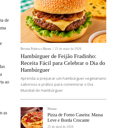
ta de
 uma
te
Receita Prática e Barata
25 de maio de 2026
Hambúrguer de Feijão Fradinho:
Receita Fácil para Celebrar o Dia do
das
Hambúrguer
 a
Aprenda a preparar um hambúrguer vegetariano
ta ao
saboroso e prático para comemorar o Dia
Mundial do Hambúrguer
Massas
m as
Pizza de Forno Caseira: Massa
Leve e Borda Crocante
25 de abril de 2026