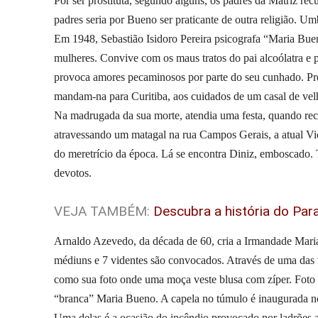
Por ser prostituta, segundo alguns, os padres da Matriz re
padres seria por Bueno ser praticante de outra religião
Em 1948, Sebastião Isidoro Pereira psicografa “Maria Bueno”
mulheres. Convive com os maus tratos do pai alcoólatra e 
provoca amores pecaminosos por parte do seu cunhado. Pre
mandam-na para Curitiba, aos cuidados de um casal de velh
Na madrugada da sua morte, atendia uma festa, quando rec
atravessando um matagal na rua Campos Gerais, a atual V
do meretrício da época. Lá se encontra Diniz, emboscado. T
devotos.
VEJA TAMBÉM:
Descubra a história do Pa
Arnaldo Azevedo, da década de 60, cria a Irmandade Maria
médiuns e 7 videntes são convocados. Através de uma das
como sua foto onde uma moça veste blusa com zíper. Foto 
“branca” Maria Bueno. A capela no túmulo é inaugurada n
Uma delas é a ocasião do incêndio provocado por ladrões a