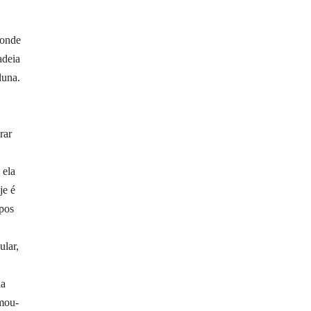
 onde
adeia
luna.
rar
 ela
je é
mpos
ular,
ia
rmou-