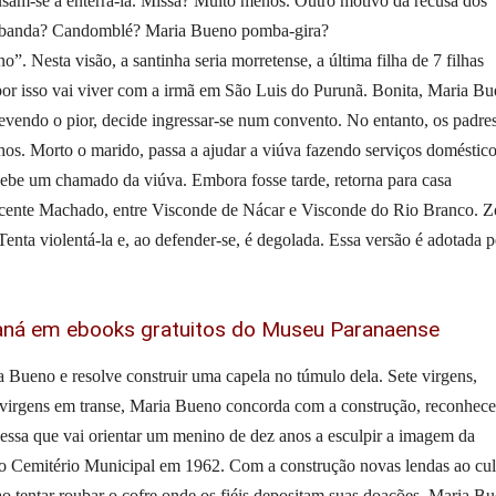
cusam-se a enterrá-la. Missa? Muito menos. Outro motivo da recusa dos
. Umbanda? Candomblé? Maria Bueno pomba-gira?
. Nesta visão, a santinha seria morretense, a última filha de 7 filhas
por isso vai viver com a irmã em São Luis do Purunã. Bonita, Maria B
vendo o pior, decide ingressar-se num convento. No entanto, os padre
os. Morto o marido, passa a ajudar a viúva fazendo serviços doméstico
ebe um chamado da viúva. Embora fosse tarde, retorna para casa
icente Machado, entre Visconde de Nácar e Visconde do Rio Branco. 
enta violentá-la e, ao defender-se, é degolada. Essa versão é adotada p
raná em ebooks gratuitos do Museu Paranaense
 Bueno e resolve construir uma capela no túmulo dela. Sete virgens,
 virgens em transe, Maria Bueno concorda com a construção, reconhece
essa que vai orientar um menino de dez anos a esculpir a imagem da
o Cemitério Municipal em 1962. Com a construção novas lendas ao cul
o tentar roubar o cofre onde os fiéis depositam suas doações. Maria B