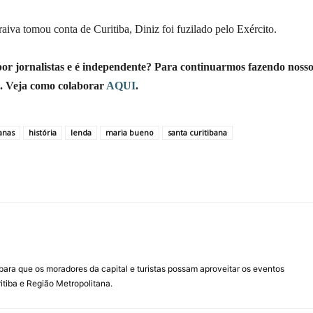
va tomou conta de Curitiba, Diniz foi fuzilado pelo Exército.
 por jornalistas e é independente? Para continuarmos fazendo noss
o. Veja como colaborar
AQUI
.
banas
história
lenda
maria bueno
santa curitibana
para que os moradores da capital e turistas possam aproveitar os eventos
itiba e Região Metropolitana.