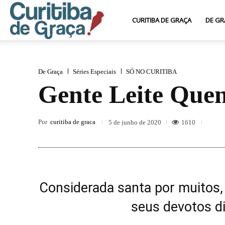
Curitiba
CURITIBA DE GRAÇA
DE GR
de
De Graça
Séries Especiais
SÓ NO CURITIBA
Gente Leite Quent
Graça
Por
curitiba de graca
1610
5 de junho de 2020
Considerada santa por muitos,
seus devotos di