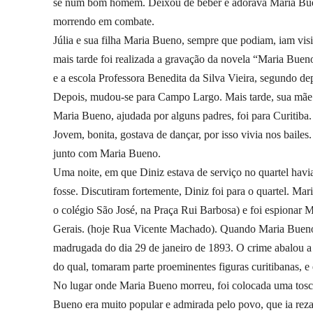
se num bom homem. Deixou de beber e adorava Maria Bueno
morrendo em combate.
Júlia e sua filha Maria Bueno, sempre que podiam, iam vis
mais tarde foi realizada a gravação da novela “Maria Bueno”
e a escola Professora Benedita da Silva Vieira, segundo d
Depois, mudou-se para Campo Largo. Mais tarde, sua mãe 
Maria Bueno, ajudada por alguns padres, foi para Curitiba.
Jovem, bonita, gostava de dançar, por isso vivia nos bailes
junto com Maria Bueno.
Uma noite, em que Diniz estava de serviço no quartel havi
fosse. Discutiram fortemente, Diniz foi para o quartel. Mari
o colégio São José, na Praça Rui Barbosa) e foi espionar
Gerais. (hoje Rua Vicente Machado). Quando Maria Bueno
madrugada do dia 29 de janeiro de 1893. O crime abalou a 
do qual, tomaram parte proeminentes figuras curitibanas, e
No lugar onde Maria Bueno morreu, foi colocada uma tosca
Bueno era muito popular e admirada pelo povo, que ia reza