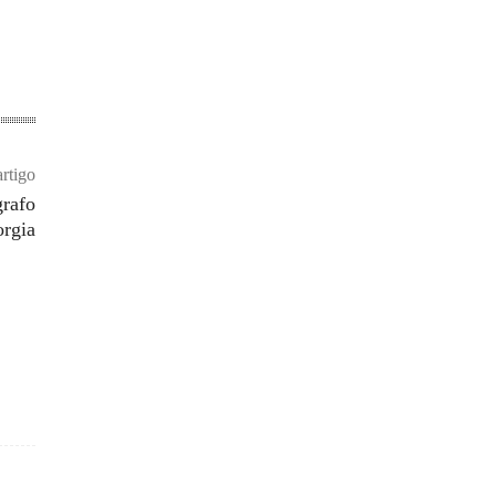
rtigo
grafo
rgia