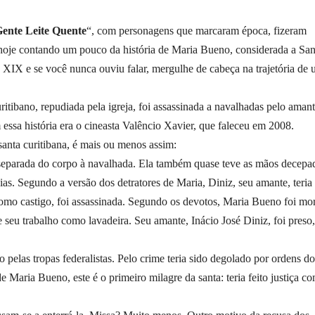
ente Leite Quente
“, com personagens que marcaram época, fizeram
hoje contando um pouco da história de Maria Bueno, considerada a San
o XIX e se você nunca ouviu falar, mergulhe de cabeça na trajetória de
tibano, repudiada pela igreja, foi assassinada a navalhadas pelo aman
ssa história era o cineasta Valêncio Xavier, que faleceu em 2008.
anta curitibana, é mais ou menos assim:
separada do corpo à navalhada. Ela também quase teve as mãos decepa
. Segundo a versão dos detratores de Maria, Diniz, seu amante, teria
Como castigo, foi assassinada. Segundo os devotos, Maria Bueno foi mor
de seu trabalho como lavadeira. Seu amante, Inácio José Diniz, foi preso,
 pelas tropas federalistas. Pelo crime teria sido degolado por ordens do
 Maria Bueno, este é o primeiro milagre da santa: teria feito justiça co