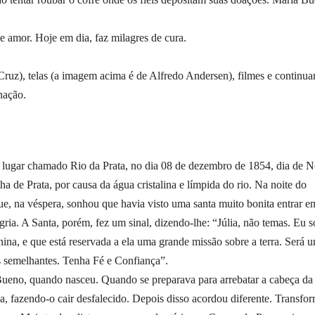
e amor. Hoje em dia, faz milagres de cura.
Cruz), telas (a imagem acima é de Alfredo Andersen), filmes e continua
nação.
lugar chamado Rio da Prata, no dia 08 de dezembro de 1854, dia de N
de Prata, por causa da água cristalina e límpida do rio. Na noite do
e, na véspera, sonhou que havia visto uma santa muito bonita entrar e
gria. A Santa, porém, fez um sinal, dizendo-lhe: “Júlia, não temas. Eu s
ina, e que está reservada a ela uma grande missão sobre a terra. Será 
us semelhantes. Tenha Fé e Confiança”.
eno, quando nasceu. Quando se preparava para arrebatar a cabeça da
a, fazendo-o cair desfalecido. Depois disso acordou diferente. Transfo