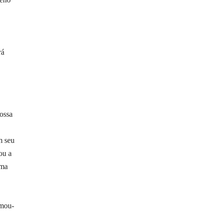
rá
ossa
m seu
ou a
uma
rmou-