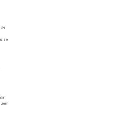
s de
is se
”
bril
 quem