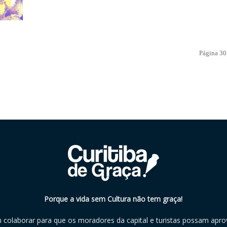
Página 30
Porque a vida sem Cultura não tem graça!
m colaborar para que os moradores da capital e turistas possam aprov