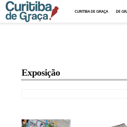
Curitiba
CURITIBA DE GRAÇA
DE GR
de
Graça
Exposição
Feiras e Bazares
Gastronomia