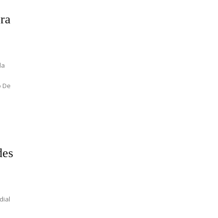
ra
da
o De
.
des
dial
a