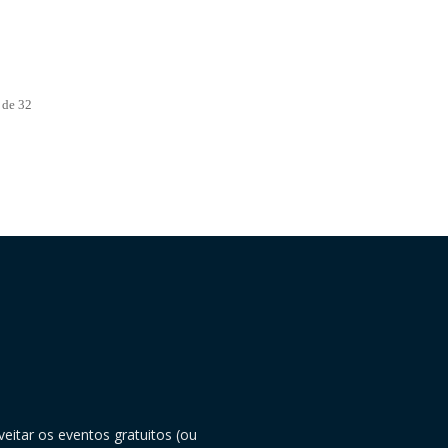
 de 32
eitar os eventos gratuitos (ou