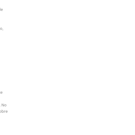
de
o,
ce
. No
sobre