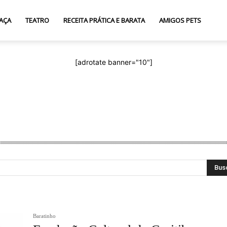
AÇA
TEATRO
RECEITA PRÁTICA E BARATA
AMIGOS PETS
[adrotate banner="10"]
Bus
Baratinho