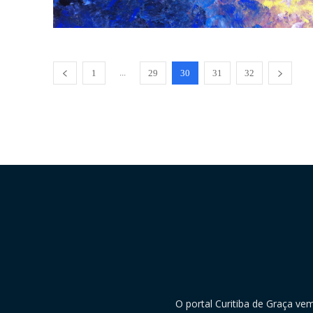
...
1
29
30
31
32
O portal Curitiba de Graça ve