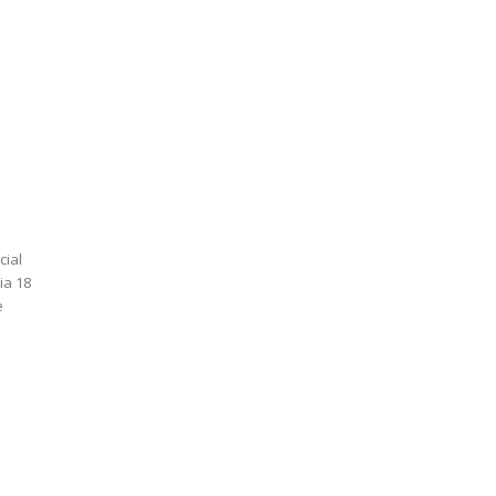
cial
ia 18
e