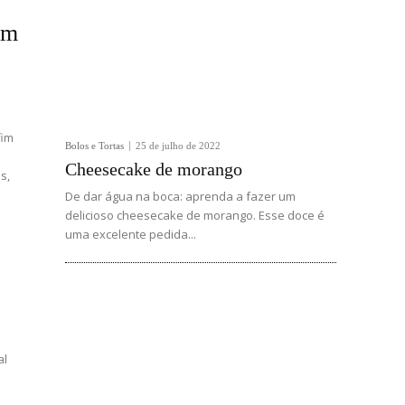
im
fim
Bolos e Tortas
25 de julho de 2022
Cheesecake de morango
s,
De dar água na boca: aprenda a fazer um
delicioso cheesecake de morango. Esse doce é
uma excelente pedida...
al