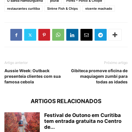
O Barba Hamburgueria
plural
Porks – Porco & Chope
restaurantes curitiba
Sirène Fish & Chips
vicente machado
Artigo anterior
Próximo artigo
Aussie Week: Outback
Gibiteca promove oficina de
presenteia clientes com sua
maquiagem zumbi para
famosa cebola
todas as idades
ARTIGOS RELACIONADOS
Festival de Outono em Curitiba
tem entrada gratuita no Centro
de...