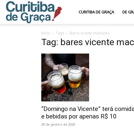
Curitiba
CURITIBA DE GRAÇA
DE GR
Início
Tags
Bares vicente machado
de
Tag: bares vicente ma
Graça
“Domingo na Vicente” terá comid
e bebidas por apenas R$ 10
28 de janeiro de 2020