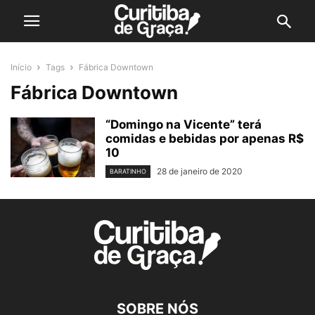
Início
Tags
Fábrica Downtown
Fábrica Downtown
“Domingo na Vicente” terá
comidas e bebidas por apenas R$
10
28 de janeiro de 2020
BARATINHO
SOBRE NÓS