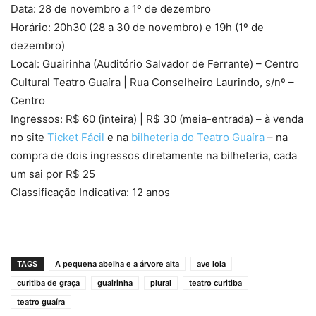
Data: 28 de novembro a 1º de dezembro
Horário: 20h30 (28 a 30 de novembro) e 19h (1º de
dezembro)
Local: Guairinha (Auditório Salvador de Ferrante) – Centro
Cultural Teatro Guaíra | Rua Conselheiro Laurindo, s/nº –
Centro
Ingressos: R$ 60 (inteira) | R$ 30 (meia-entrada) – à venda
no site
Ticket Fácil
e na
bilheteria do Teatro Guaíra
– na
compra de dois ingressos diretamente na bilheteria, cada
um sai por R$ 25
Classificação Indicativa: 12 anos
TAGS
A pequena abelha e a árvore alta
ave lola
curitiba de graça
guairinha
plural
teatro curitiba
teatro guaíra