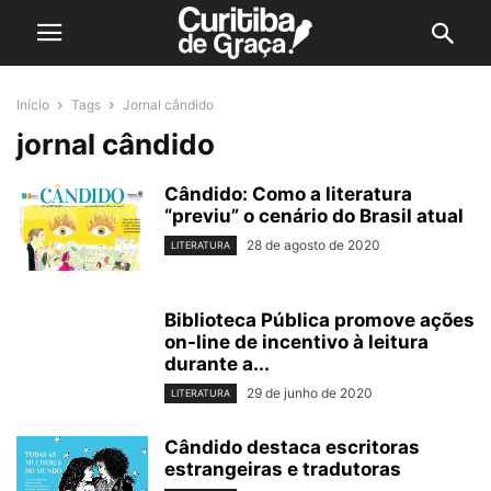
Início
Tags
Jornal cândido
jornal cândido
Cândido: Como a literatura
“previu” o cenário do Brasil atual
28 de agosto de 2020
LITERATURA
Biblioteca Pública promove ações
on-line de incentivo à leitura
durante a...
29 de junho de 2020
LITERATURA
Cândido destaca escritoras
estrangeiras e tradutoras