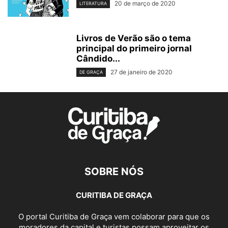
20 de março de 2020
LITERATURA
Livros de Verão são o tema
principal do primeiro jornal
Cândido...
27 de janeiro de 2020
DE GRAÇA
SOBRE NÓS
CURITIBA DE GRAÇA
O portal Curitiba de Graça vem colaborar para que os
moradores da capital e turistas possam aproveitar os