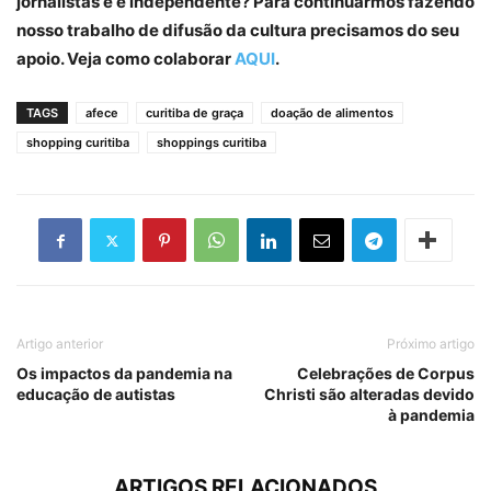
jornalistas e é independente? Para continuarmos fazendo
nosso trabalho de difusão da cultura precisamos do seu
apoio. Veja como colaborar
AQUI
.
TAGS
afece
curitiba de graça
doação de alimentos
shopping curitiba
shoppings curitiba
Artigo anterior
Próximo artigo
Os impactos da pandemia na
Celebrações de Corpus
educação de autistas
Christi são alteradas devido
à pandemia
ARTIGOS RELACIONADOS