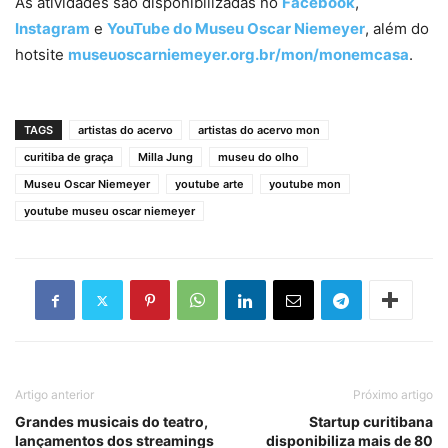
As atividades são disponibilizadas no
Facebook
,
Instagram
e
YouTube do Museu Oscar Niemeyer
, além do
hotsite
museuoscarniemeyer.org.br/mon/monemcasa
.
TAGS
artistas do acervo
artistas do acervo mon
curitiba de graça
Milla Jung
museu do olho
Museu Oscar Niemeyer
youtube arte
youtube mon
youtube museu oscar niemeyer
Artigo anterior
Próximo artigo
Grandes musicais do teatro,
Startup curitibana
lançamentos dos streamings
disponibiliza mais de 80