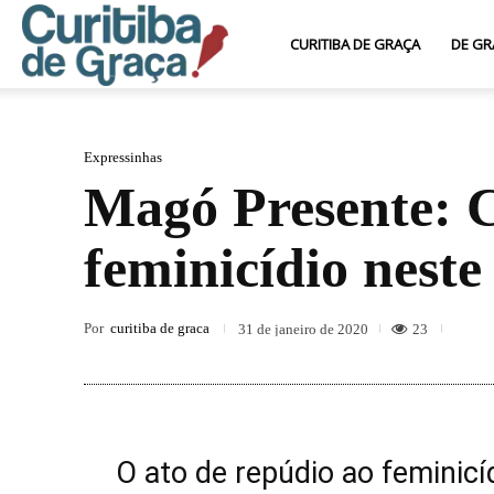
Curitiba
CURITIBA DE GRAÇA
DE GR
de
Expressinhas
Magó Presente: C
Graça
feminicídio neste
Por
curitiba de graca
23
31 de janeiro de 2020
O ato de repúdio ao feminicí