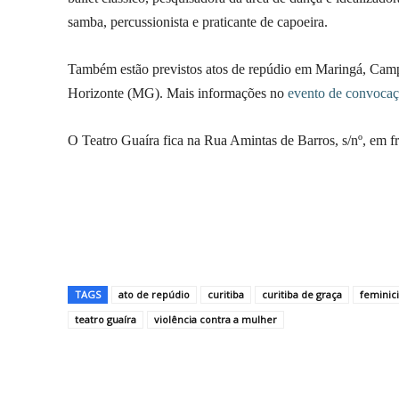
samba, percussionista e praticante de capoeira.
Também estão previstos atos de repúdio em Maringá, Camp
Horizonte (MG). Mais informações no
evento de convoca
O Teatro Guaíra fica na Rua Amintas de Barros, s/nº, em f
TAGS
ato de repúdio
curitiba
curitiba de graça
feminic
teatro guaíra
violência contra a mulher
Compartilhar