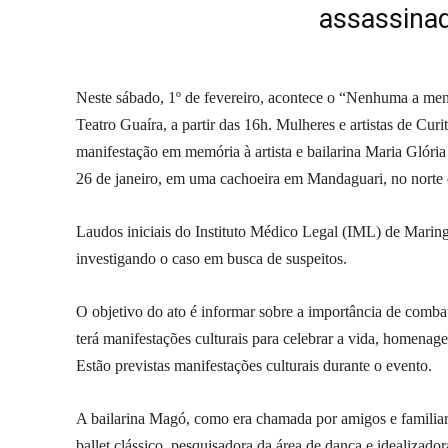
assassina
Neste sábado, 1º de fevereiro, acontece o “Nenhuma a men
Teatro Guaíra, a partir das 16h. Mulheres e artistas de Curi
manifestação em memória à artista e bailarina Maria Glóri
26 de janeiro, em uma cachoeira em Mandaguari, no norte 
Laudos iniciais do Instituto Médico Legal (IML) de Maring
investigando o caso em busca de suspeitos.
O objetivo do ato é informar sobre a importância de combat
terá manifestações culturais para celebrar a vida, homena
Estão previstas manifestações culturais durante o evento.
A bailarina Magó, como era chamada por amigos e familiar
ballet clássico, pesquisadora da área de dança e idealizador