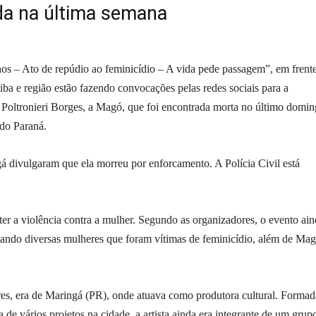
da na última semana
os – Ato de repúdio ao feminicídio – A vida pede passagem”, em frent
tiba e região estão fazendo convocações pelas redes sociais para a
a Poltronieri Borges, a Magó, que foi encontrada morta no último domin
do Paraná.
á divulgaram que ela morreu por enforcamento. A Polícia Civil está
er a violência contra a mulher. Segundo as organizadores, o evento ai
geando diversas mulheres que foram vítimas de feminicídio, além de Mag
es, era de Maringá (PR), onde atuava como produtora cultural. Forma
a de vários projetos na cidade, a artista ainda era integrante de um grup