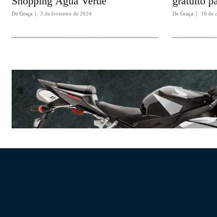
Shopping Água Verde
gratuito pa
De Graça
3 de fevereiro de 2024
De Graça
16 de 