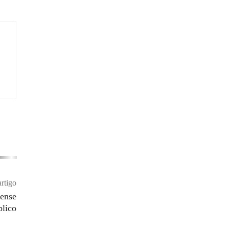
rtigo
aense
blico