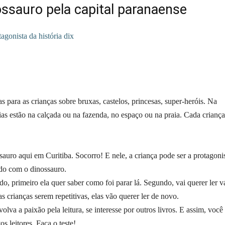
ssauro pela capital paranaense
 para as crianças sobre bruxas, castelos, princesas, super-heróis. Na
rias estão na calçada ou na fazenda, no espaço ou na praia. Cada crianç
sauro aqui em Curitiba. Socorro! E nele, a criança pode ser a protagonis
ndo com o dinossauro.
, primeiro ela quer saber como foi parar lá. Segundo, vai querer ler v
s crianças serem repetitivas, elas vão querer ler de novo.
olva a paixão pela leitura, se interesse por outros livros. E assim, você
 leitores. Faça o teste!