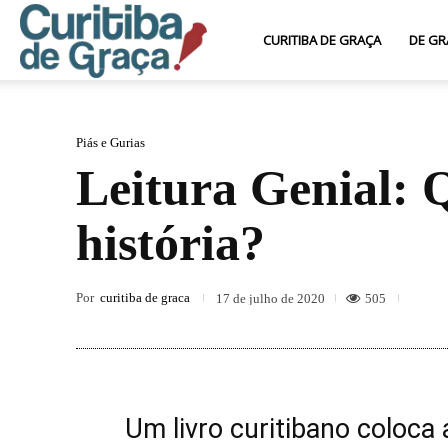
Curitiba
CURITIBA DE GRAÇA
DE GR
de
Piás e Gurias
Leitura Genial: 
Graça
história?
Por
curitiba de graca
505
17 de julho de 2020
Um livro curitibano coloca