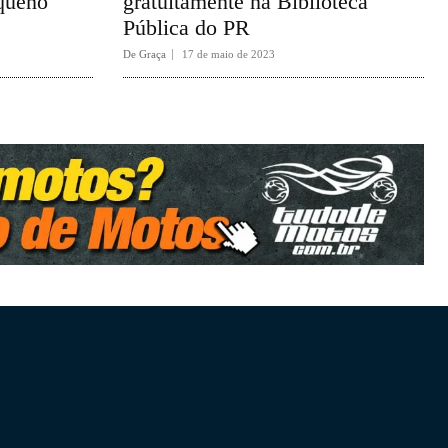
equeno
gratuitamente na Biblioteca
Pública do PR
De Graça
17 de maio de 2023