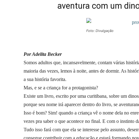
aventura com um dino
Foto: Divulgação
Por Adelita Becker
Somos adultos que, incansavelmente, contam várias histórias
maioria das vezes, lemos à noite, antes de dormir. As histó
a sua história favorita.
Mas, e se a criança for a protagonista?
Existe um livro, escrito por uma curitibana, sobre um dinos
porque seu nome irá aparecer dentro do livro, se aventura
Isso é bom? Sim! quando a criança vê o nome dela no enredo
vezes pra saber o que acontece no final. E com o instinto da
Tudo isso fará com que ela se interesse pelo assunto, desenv
consegue contribuir com a educação e estará formando novos