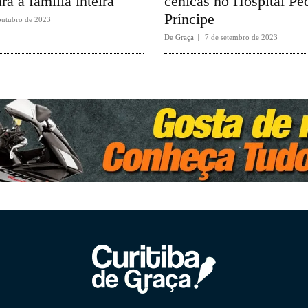
ra a família inteira
cênicas no Hospital P
Príncipe
outubro de 2023
De Graça
7 de setembro de 2023