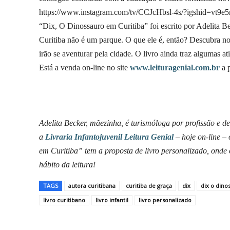
https://www.instagram.com/tv/CCJcHbsl-4s/?igshid=vt9e5
“Dix, O Dinossauro em Curitiba” foi escrito por Adelita B
Curitiba não é um parque. O que ele é, então? Descubra no 
irão se aventurar pela cidade. O livro ainda traz algumas a
Está a venda on-line no site
www.leituragenial.com.br
a p
Adelita Becker, mãezinha, é turismóloga por profissão e de
a
Livraria Infantojuvenil Leitura Genial
– hoje on-line – 
em Curitiba” tem a proposta de livro personalizado, onde
hábito da leitura!
TAGS
autora curitibana
curitiba de graça
dix
dix o dino
livro curitibano
livro infantil
livro personalizado
Compartilhar