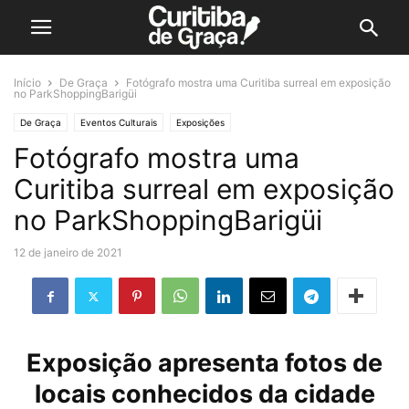
Início
De Graça
Fotógrafo mostra uma Curitiba surreal em exposição
no ParkShoppingBarigüi
De Graça
Eventos Culturais
Exposições
Fotógrafo mostra uma
Curitiba surreal em exposição
no ParkShoppingBarigüi
12 de janeiro de 2021
Exposição apresenta fotos de
locais conhecidos da cidade