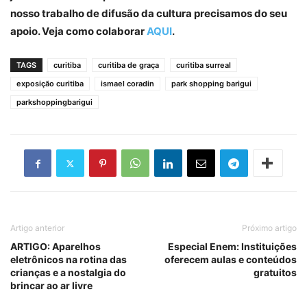
nosso trabalho de difusão da cultura precisamos do seu
apoio. Veja como colaborar
AQUI
.
TAGS
curitiba
curitiba de graça
curitiba surreal
exposição curitiba
ismael coradin
park shopping barigui
parkshoppingbarigui
Artigo anterior
Próximo artigo
ARTIGO: Aparelhos
Especial Enem: Instituições
eletrônicos na rotina das
oferecem aulas e conteúdos
crianças e a nostalgia do
gratuitos
brincar ao ar livre