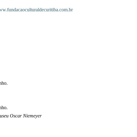
w.fundacaoculturaldecuritiba.com.br
nho.
unho.
Museu Oscar Niemeyer