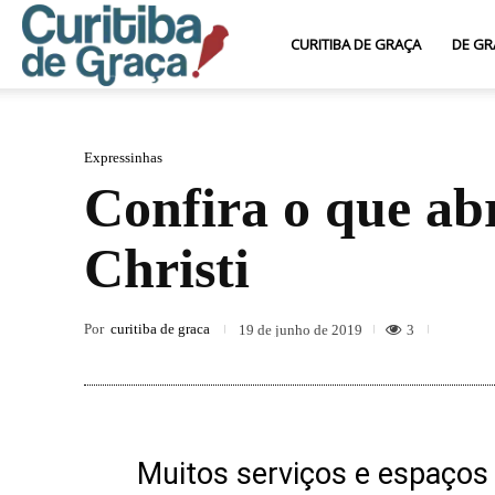
Curitiba
CURITIBA DE GRAÇA
DE GR
de
Expressinhas
Confira o que ab
Graça
Christi
Por
curitiba de graca
3
19 de junho de 2019
Muitos serviços e espaços c