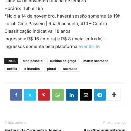
Data: 14 de novembro a 4 de dezembro
Horário: 16h e 19h
*No dia 14 de novembro, haverá sessão somente às 19h
Local: Cine Passeio | Rua Riachuelo, 410 – Centro
Classificação indicativa: 18 anos
Ingressos: R$ 16 (inteira) e R$ 8 (meia-entrada) –
ingressos somente pela plataforma
eventbrite
TAGS
cine passeio
curitiba de graça
martin scorsese
netflix
o irlandês
plural
scorsese
Artigo anterior
Próximo artigo
Festival da Orquestra Jovem
ParkShoppingBarigüi