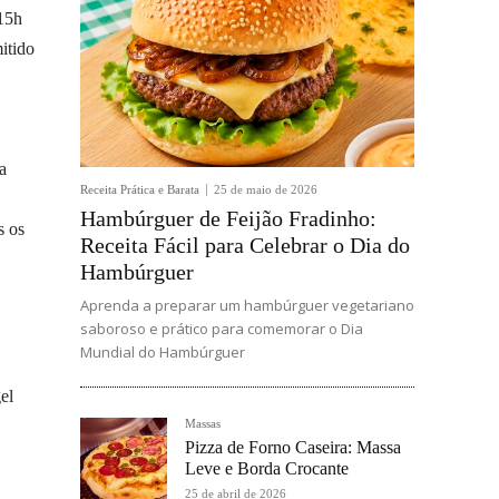
 15h
itido
a
Receita Prática e Barata
25 de maio de 2026
Hambúrguer de Feijão Fradinho:
s os
Receita Fácil para Celebrar o Dia do
Hambúrguer
Aprenda a preparar um hambúrguer vegetariano
saboroso e prático para comemorar o Dia
Mundial do Hambúrguer
el
Massas
Pizza de Forno Caseira: Massa
Leve e Borda Crocante
25 de abril de 2026