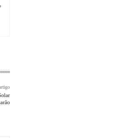
e
rtigo
Solar
arão