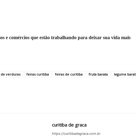
os e comércios que estão trabalhando para deixar sua vida mais
a de verduras
feiras curitiba
feiras de curitiba
fruta barata
legume barat
curitiba de graca
https://curitibadegraca.com.br