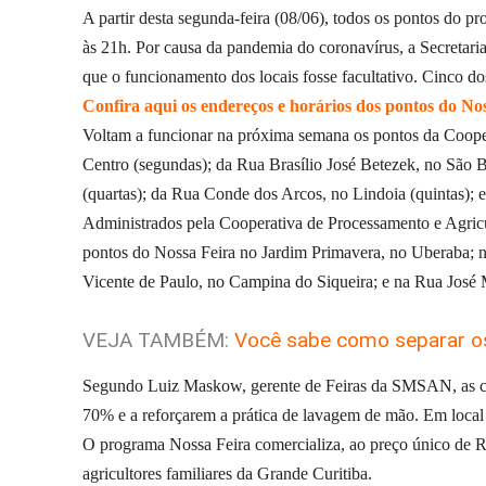
A partir desta segunda-feira (08/06), todos os pontos do p
às 21h. Por causa da pandemia do coronavírus, a Secretar
que o funcionamento dos locais fosse facultativo. Cinco d
Confira aqui os endereços e horários dos pontos do No
Voltam a funcionar na próxima semana os pontos da Coop
Centro (segundas); da Rua Brasílio José Betezek, no São B
(quartas); da Rua Conde dos Arcos, no Lindoia (quintas); e
Administrados pela Cooperativa de Processamento e Agricu
pontos do Nossa Feira no Jardim Primavera, no Uberaba; n
Vicente de Paulo, no Campina do Siqueira; e na Rua José M
VEJA TAMBÉM:
Você sabe como separar os
Segundo Luiz Maskow, gerente de Feiras da SMSAN, as coop
70% e a reforçarem a prática de lavagem de mão. Em local v
O programa Nossa Feira comercializa, ao preço único de R$
agricultores familiares da Grande Curitiba.