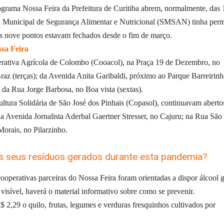
rograma Nossa Feira da Prefeitura de Curitiba abrem, normalmente, das
ia Municipal de Segurança Alimentar e Nutricional (SMSAN) tinha perm
os nove pontos estavam fechados desde o fim de março.
ssa Feira
erativa Agrícola de Colombo (Cooacol), na Praça 19 de Dezembro, no
raz (terças); da Avenida Anita Garibaldi, próximo ao Parque Barreirinh
 da Rua Jorge Barbosa, no Boa vista (sextas).
ltura Solidária de São José dos Pinhais (Copasol), continuavam aberto
a Avenida Jornalista Aderbal Gaertner Stresser, no Cajuru; na Rua São
orais, no Pilarzinho.
 seus resíduos gerados durante esta pandemia?
erativas parceiras do Nossa Feira foram orientadas a dispor álcool g
isível, haverá o material informativo sobre como se prevenir.
 2,29 o quilo, frutas, legumes e verduras fresquinhos cultivados por