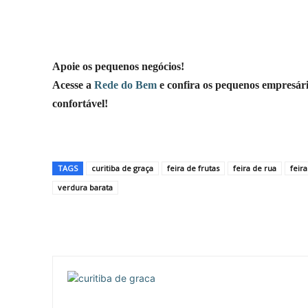
Apoie os pequenos negócios!
Acesse a
Rede do Bem
e confira os pequenos empresári
confortável!
TAGS
curitiba de graça
feira de frutas
feira de rua
feir
verdura barata
Compartilhar