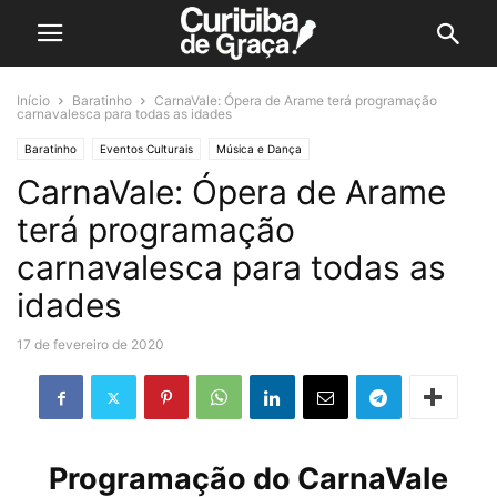
Início
Baratinho
CarnaVale: Ópera de Arame terá programação
carnavalesca para todas as idades
Baratinho
Eventos Culturais
Música e Dança
CarnaVale: Ópera de Arame
terá programação
carnavalesca para todas as
idades
17 de fevereiro de 2020
Programação do CarnaVale