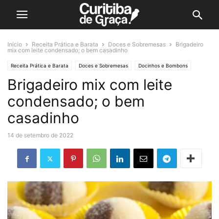
Início
Receita Prática e Barata
Doces e Sobremesas
Brigadeiro
mix com leite condensado; o bem casadinho
Receita Prática e Barata
Doces e Sobremesas
Docinhos e Bombons
Brigadeiro mix com leite
condensado; o bem
casadinho
14 de setembro de 2022