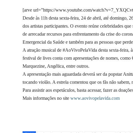
[arve url=”https://www.youtube.com/watch?v=7_YXQCvtTzY
Desde às 11h desta sexta-feira, 24 de abril, até domingo,
dos artistas participantes. O evento reúne celebridades qu
de arrecadar recursos para enfrentamento da crise do coro
Emergencial da Saúde e também para as pessoas que perd
A atração musical de #AoVivoPelaVida desta sexta-feira, à
festival de lives conta com apresentações de nomes, como 
Marquezine, Angélica, entre outros.
A apresentação mais aguardada deverá ser da popstar Anit
tocando violão. A estrela comentou que os fãs não sabem, m
Para assistir aos espetáculos, basta acessar, fazer as doaçõ
Mais informações no site
www.aovivopelavida.com