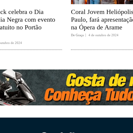
ck celebra o Dia
Coral Jovem Heliópolis
ia Negra com evento
Paulo, fará apresentaçã
ratuito no Portão
na Ópera de Arame
De Graça
4 de outubro de 2024
outubro de 2024