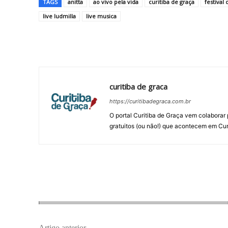
TAGS
anitta
ao vivo pela vida
curitiba de graça
festival
live ludmilla
live musica
Compartilhar
curitiba de graca
https://curitibadegraca.com.br
O portal Curitiba de Graça vem colaborar 
gratuitos (ou não!) que acontecem em Cur
Artigo anterior