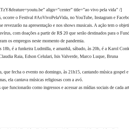
&feature=youtu.be” align=”center” title=”ao vivo pela vida” /]
 26, ocorre o Festival #AoVivoPelaVida, no YouTube, Instagram e Faceb
e se revezarão na apresentação e nos shows musicais. A ação tem o objet
navírus, com doações a partir de R$ 20 que serão destinados para o Fun
eram os empregos neste momento de pandemia.
s 18h, é a funkeira Ludmilla, e amanhã, sábado, às 20h, é a Karol Con
Claudia Raia, Edson Celulari, Isis Valverde, Marco Luque, Bruna
ta, que fecha o evento no domingo, às 21h15, cantando música gospel e
as, ela cantava músicas religiosas com a avó.
es que funcionarão como ingressos e acessar as mídias sociais de cada art