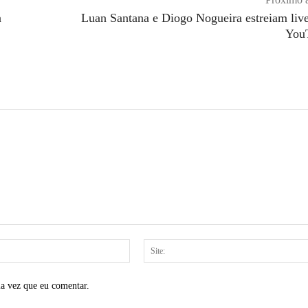
a
Luan Santana e Diogo Nogueira estreiam liv
You
E-
mail:*
ma vez que eu comentar.