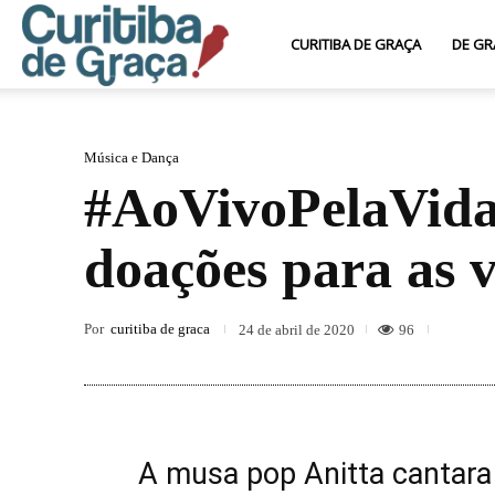
Curitiba
CURITIBA DE GRAÇA
DE GR
de
Música e Dança
#AoVivoPelaVida:
Graça
doações para as 
Por
curitiba de graca
96
24 de abril de 2020
A musa pop Anitta cantara