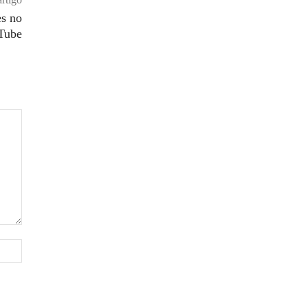
es no
Tube
Site: