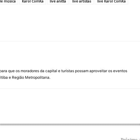
 de música
Karol ComKa
live anitta
live artistas
live Karol ComKa
para que os moradores da capital e turistas possam aproveitar os eventos
itiba e Região Metropolitana.
Próximo a