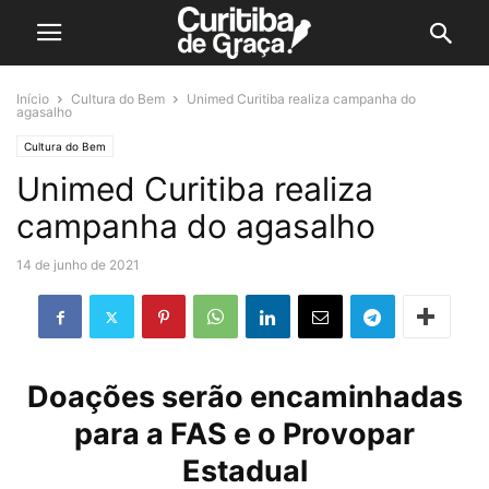
Início
Cultura do Bem
Unimed Curitiba realiza campanha do
agasalho
Cultura do Bem
Unimed Curitiba realiza
campanha do agasalho
14 de junho de 2021
Doações serão encaminhadas
para a FAS e o Provopar
Estadual