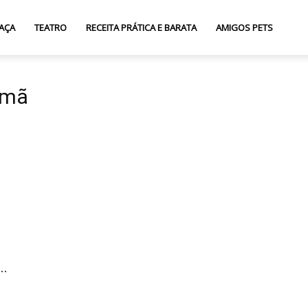
AÇA
TEATRO
RECEITA PRÁTICA E BARATA
AMIGOS PETS
emã
..