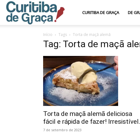
Curitiba
CURITIBA DE GRAÇA
DE GR
Início
Tags
Torta de maçã alemã
de
Tag: Torta de maçã al
Graça
Torta de maçã alemã deliciosa
fácil e rápida de fazer! Irresistível.
7 de setembro de 2023