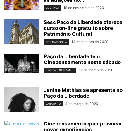
as atrações do...
18 de novembro de 2020
DE GRAÇA
Sesc Paço da Liberdade oferece
curso on-line gratuito sobre
Patrimônio Cultural
14 de outubro de 2020
SEM CATEGORIA
Paço da Liberdade tem
Cinepensamento neste sábado
12 de março de 2020
CINEMA E STREAMING
Janine Mathias se apresenta no
Paço da Liberdade
4 de março de 2020
BARATINHO
Cinepensamento quer provocar
novas experiências