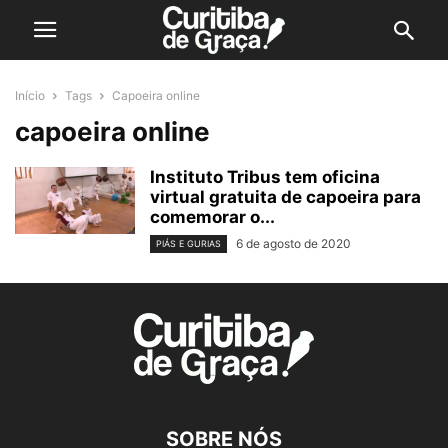
Início
Tags
Capoeira online
capoeira online
Instituto Tribus tem oficina
virtual gratuita de capoeira para
comemorar o...
6 de agosto de 2020
PIÁS E GURIAS
SOBRE NÓS