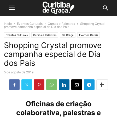
Início
Eventos Culturais
Cursos e Palestras
Shopping Crystal
promove campanha especial de Dia dos Pais
Eventos Culturais
Cursos e Palestras
De Graça
Eventos Gerais
Shopping Crystal promove
Infantil
campanha especial de Dia
dos Pais
5 de agosto de 2019
Oficinas de criação
colaborativa, palestras e