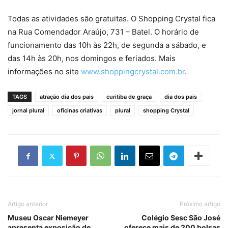
Todas as atividades são gratuitas. O Shopping Crystal fica
na Rua Comendador Araújo, 731 – Batel. O horário de
funcionamento das 10h às 22h, de segunda a sábado, e
das 14h às 20h, nos domingos e feriados. Mais
informações no site
www.shoppingcrystal.com.br
.
TAGS
atração dia dos pais
curitiba de graça
dia dos pais
jornal plural
oficinas criativas
plural
shopping Crystal
Artigo anterior
Próximo artigo
Museu Oscar Niemeyer
Colégio Sesc São José
apresenta exposição de
oferece mais de 200 bolsas