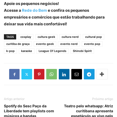
Apoie os pequenos negócios!
Acesse a
Rede do Bem
e confira os pequenos
empresários e comércios que estão trabalhando para
deixar sua vida mais confortável!
TAGS
cosplay
cultura geek
cultura nerd
cultural pop
curitiba de graça
evento geek
evento nerd
evento pop
k-pop
karaoke
League Of Legends
Shinobi Spirit
Artigo anterior
Próximo artigo
Spotify do Sesc Paço da
Teatro pelo whatsapp: Atriz
Liberdade tem playlists com
curitibana apresenta
músicos e bandas
espetáculo ao vivo pelo