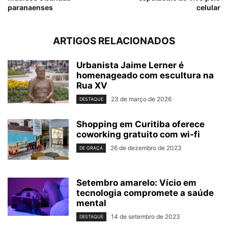
paranaenses
celular
ARTIGOS RELACIONADOS
Urbanista Jaime Lerner é
homenageado com escultura na
Rua XV
23 de março de 2026
DESTAQUE
Shopping em Curitiba oferece
coworking gratuito com wi-fi
26 de dezembro de 2023
DE GRAÇA
Setembro amarelo: Vício em
tecnologia compromete a saúde
mental
14 de setembro de 2023
DESTAQUE