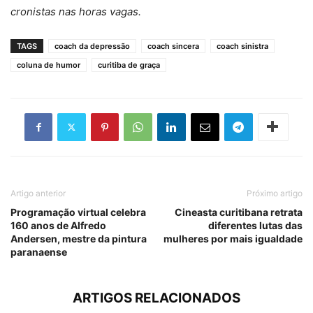
cronistas nas horas vagas.
TAGS
coach da depressão
coach sincera
coach sinistra
coluna de humor
curitiba de graça
Artigo anterior
Próximo artigo
Programação virtual celebra
Cineasta curitibana retrata
160 anos de Alfredo
diferentes lutas das
Andersen, mestre da pintura
mulheres por mais igualdade
paranaense
ARTIGOS RELACIONADOS