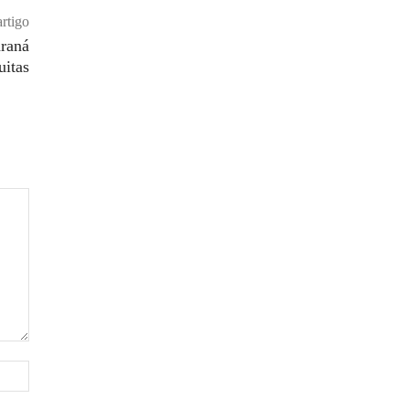
rtigo
araná
uitas
Site: