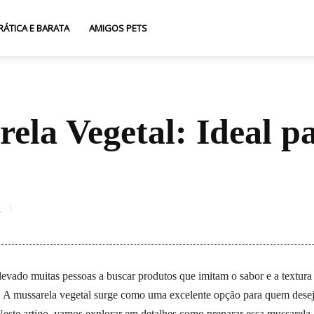
RÁTICA E BARATA
AMIGOS PETS
ela Vegetal: Ideal p
1
Compartilhar
 levado muitas pessoas a buscar produtos que imitam o sabor e a textura
tas. A mussarela vegetal surge como uma excelente opção para quem dese
. Neste artigo, vamos explorar em detalhes como preparar essa mussarela