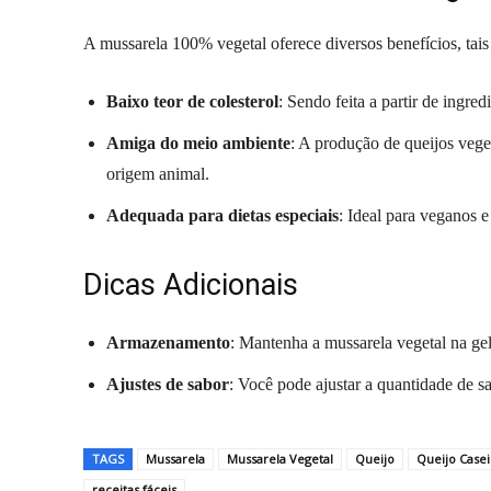
A mussarela 100% vegetal oferece diversos benefícios, tai
Baixo teor de colesterol
: Sendo feita a partir de ingre
Amiga do meio ambiente
: A produção de queijos veg
origem animal.
Adequada para dietas especiais
: Ideal para veganos e
Dicas Adicionais
Armazenamento
: Mantenha a mussarela vegetal na gel
Ajustes de sabor
: Você pode ajustar a quantidade de s
TAGS
Mussarela
Mussarela Vegetal
Queijo
Queijo Casei
receitas fáceis