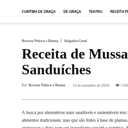
Curitiba
CURITIBA DE GRAÇA
DE GRAÇA
TEATRO
RECEITA P
de
Receita Prática e Barata
Salgados Geral
Receita de Mussar
Graça
Sanduíches
Por
Receita Prática e Barata
134
12 de setembro de 2024
A busca por alternativas mais saudáveis e sustentáveis tem
alimentos tradicionais, mas que são feitos à base de plan
enriquecer a dieta com um ingrediente versátil e nutritivo